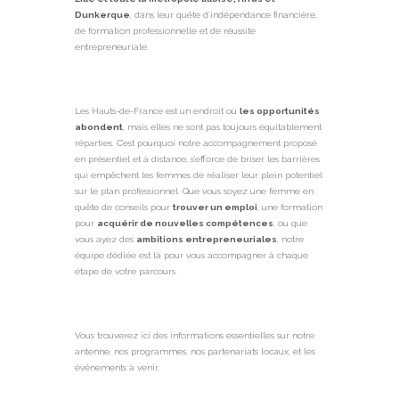
Dunkerque
, dans leur quête d’indépendance financière,
de formation professionnelle et de réussite
entrepreneuriale.
Les
Hauts-de-France
est un endroit où
les opportunités
abondent
, mais elles ne sont pas toujours équitablement
réparties. C’est pourquoi notre accompagnement proposé
en présentiel et à distance, s’efforce de briser les barrières
qui empêchent les femmes de réaliser leur plein potentiel
sur le plan professionnel. Que vous soyez une femme en
quête de conseils pour
trouver un emploi
, une formation
pour
acquérir de nouvelles compétences
, ou que
vous ayez des
ambitions entrepreneuriales
, notre
équipe dédiée est là pour vous accompagner à chaque
étape de votre parcours.
Vous trouverez ici des informations essentielles sur notre
antenne, nos programmes, nos partenariats locaux, et les
événements à venir.