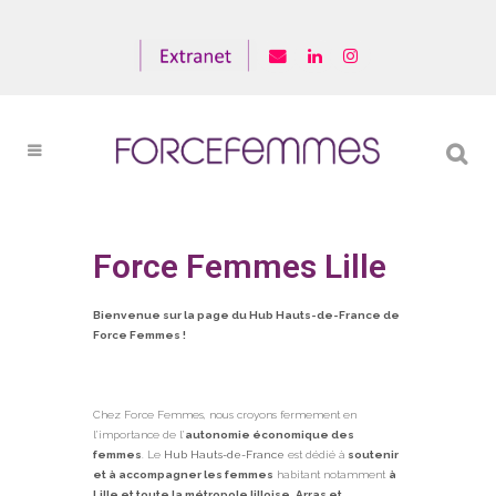
Force Femmes Lille
Bienvenue
sur la page du Hub Hauts-de-France de
Force Femmes !
Chez Force Femmes, nous croyons fermement en
l’importance de l’
autonomie économique des
femmes
. L
e
Hub Hauts-de-France
est dédié à
soutenir
et à accompagner les femmes
habitant notamment
à
Lille et toute la métropole lilloise, Arras et