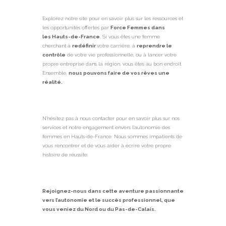
Explorez notre site pour en savoir plus sur les ressources et
les opportunités offertes par
Force Femmes dans
les
Hauts-de-France
. Si vous êtes une femme
cherchant à
redéfinir
votre carrière, à
reprendre le
contrôle
de votre vie professionnelle, ou à lancer votre
propre entreprise dans la région, vous êtes au bon endroit.
Ensemble,
nous pouvons faire de vos rêves une
réalité.
N’hésitez pas à nous contacter pour en savoir plus sur nos
services et notre engagement envers l’autonomie des
femmes en
Hauts-de-France
. Nous sommes impatients de
vous rencontrer et de vous aider à écrire votre propre
histoire de réussite.
Rejoignez-nous dans cette aventure passionnante
vers l’autonomie et le succès professionnel, que
vous veniez du Nord ou du Pas-de-Calais.