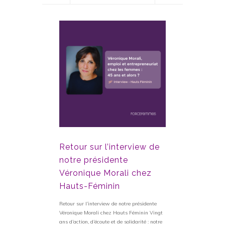
Sephora 
– 8 mars 
Retour sur l’interview de
« Classes for Conf
Femmes – 08 ma
notre présidente
8/03 dernier – jou
Véronique Morali chez
des Femmes – SE
Hauts-Féminin
cette année enco
matière de diversi
Force Femmes,...
Retour sur l’interview de notre présidente
Véronique Morali chez Hauts Féminin Vingt
3 avril 2024
ans d’action, d’écoute et de solidarité : notre