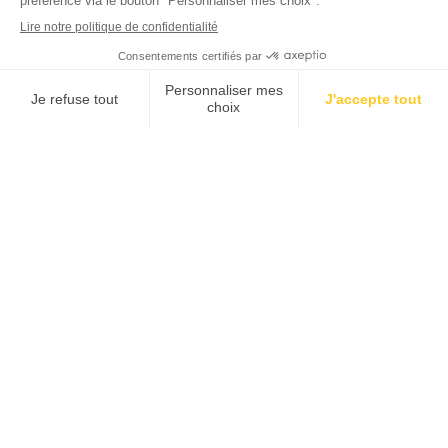
Force Femmes,
association reconnue
d’intérêt général qui
accompagne
gratuitement les
femmes de plus de 45
ans en demande
d’emploi dans leurs
démarches de retour à
l’emploi ou de création
d’entreprise.