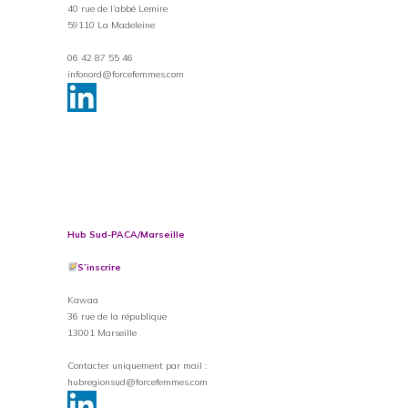
40 rue de l’abbé Lemire
59110 La Madeleine
06 42 87 55 46
infonord@forcefemmes.com
Hub Sud-PACA/Marseille
S’inscrire
Kawaa
36 rue de la république
13001 Marseille
Contacter uniquement par mail :
hubregionsud@forcefemmes.com