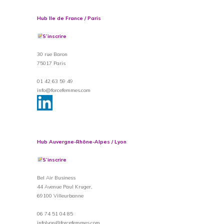
Hub Ile de France / Paris
S’inscrire
30 rue Baron
75017 Paris
01 42 63 59 49
info@forcefemmes.com
Hub Auvergne-Rhône-Alpes / Lyon
S’inscrire
Bel Air Business
44 Avenue Paul Kruger,
69100 Villeurbanne
06 74 51 04 85
infolyon@forcefemmes.com