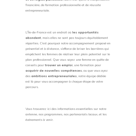
financière, de formation professionnelle et de réussite
entrepreneuriale.
L’Île-de-France est un endroit où
les opportunités
abondent
, mais elles ne sont pas toujours équitablement
réparties. C’est pourquoi notre accompagnement proposé en
présentiel et à distance, s’efforce de briser les barrières qui
empêchent les femmes de réaliser leur plein potentiel sur le
plan professionnel. Que vous soyez une femme en quête de
conseils pour
trouver un emploi
, une formation pour
acquérir de nouvelles compétences
, ou que vous ayez
des
ambitions entrepreneuriales
, notre équipe dédiée
est là pour vous accompagner à chaque étape de votre
parcours.
Vous trouverez ici des informations essentielles sur notre
antenne, nos programmes, nos partenariats locaux, et les
événements à venir.