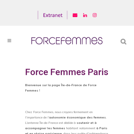
Force Femmes Paris
Bienvenue sur la page Île-de-France de Force
Femmes !
Chez Force Femmes, nous croyons fermement en
l’importance de l’
autonomie économique des femmes
.
L’antenne Île-de-France est dédiée à
soutenir et à
accompagner les femmes
habitant notamment
à Paris
et en région parisienne
, dans leur quête d’indépendance