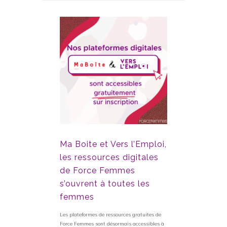
Ma Boite et Vers l’Emploi,
Retrouver
les ressources digitales
après 45 a
de Force Femmes
parcours q
s’ouvrent à toutes les
accompa
femmes
Retrouver un empl
parcours qui mér
Les plateformes de ressources gratuites de
un contexte où le
Force Femmes sont désormais accessibles à