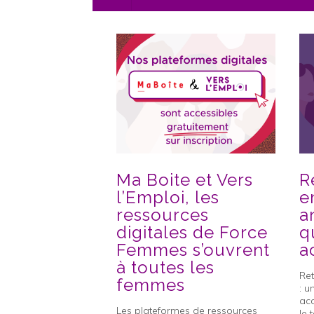
Ma Boite et Vers
R
l’Emploi, les
e
ressources
a
digitales de Force
q
Femmes s’ouvrent
a
à toutes les
Ret
femmes
: u
ac
Les plateformes de ressources
le 