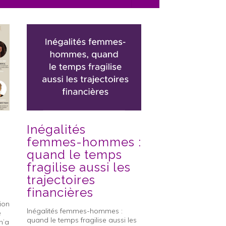
Inégalités
Lancement 
femmes-hommes :
des
quand le temps
entrepren
fragilise aussi les
2026 !
trajectoires
Lancement du Prix 
financières
entrepreneuses de 
ion
Femmes Vous vous ê
Inégalités femmes-hommes :
e
dans l’entrepreneuri
quand le temps fragilise aussi les
n’a
ans ?Vous avez déjà 