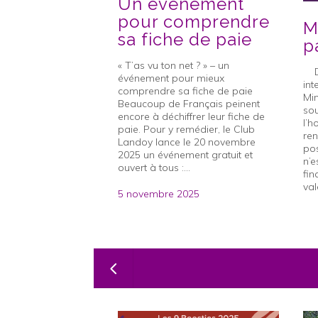
Un événement
pour comprendre
M
sa fiche de paie
p
« T’as vu ton net ? » – un
Da
événement pour mieux
int
comprendre sa fiche de paie
Min
Beaucoup de Français peinent
sou
encore à déchiffrer leur fiche de
l’h
paie. Pour y remédier, le Club
re
Landoy lance le 20 novembre
pos
2025 un événement gratuit et
n’e
ouvert à tous :...
fin
val
5 novembre 2025
22 