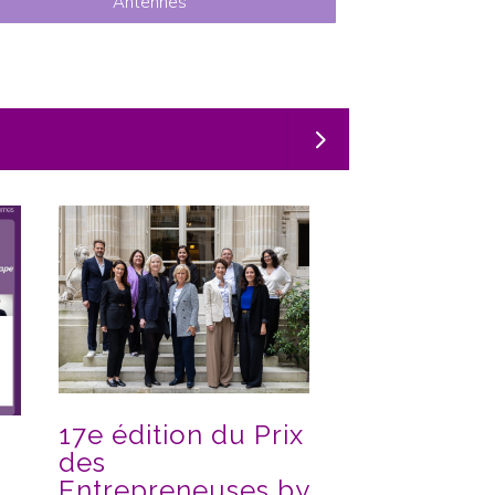
Antennes
17e édition du Prix
Retrouver 
:
des
emploi apr
Entrepreneuses by
ans : un pa