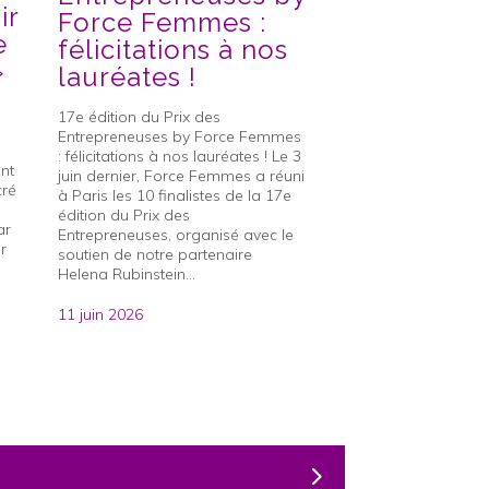
ir
Force Femmes :
qui mérite 
e
félicitations à nos
accompag
»
lauréates !
Retrouver un emploi
: un parcours qui mér
17e édition du Prix des
accompagné Dans u
Entrepreneuses by Force Femmes
le taux de chômage a
: félicitations à nos lauréates ! Le 3
% au premier trimes
nt
juin dernier, Force Femmes a réuni
l’Insee, la journalist
cré
à Paris les 10 finalistes de la 17e
Benjebria de francei
édition du Prix des
parole à notre délé
ar
Entrepreneuses, organisé avec le
générale...
r
soutien de notre partenaire
Helena Rubinstein...
20 mai 2026
11 juin 2026