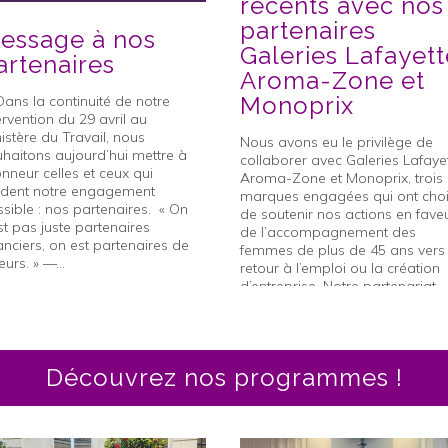
récents avec nos
partenaires
essage à nos
Galeries Lafayett
artenaires
Aroma-Zone et
Monoprix
ns la continuité de notre
ervention du 29 avril au
istère du Travail, nous
Nous avons eu le privilège de
haitons aujourd’hui mettre à
collaborer avec Galeries Lafayet
onneur celles et ceux qui
Aroma-Zone et Monoprix, trois
ndent notre engagement
marques engagées qui ont choi
sible : nos partenaires. « On
de soutenir nos actions en fave
st pas juste partenaires
de l’accompagnement des
anciers, on est partenaires de
femmes de plus de 45 ans vers 
eurs. » —...
retour à l’emploi ou la création
d’entreprise. Notre partenariat...
juillet 2025
2 juin 2025
Découvrez nos programmes !