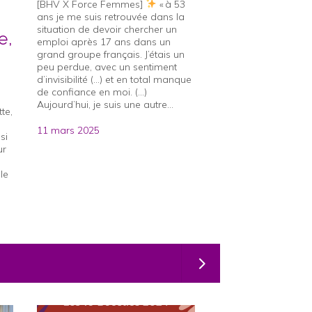
Matmut et 
[BHV X Force Femmes]
« à 53
ans je me suis retrouvée dans la
Femmes :
situation de devoir chercher un
e,
Interview c
emploi après 17 ans dans un
grand groupe français. J’étais un
PORTRAIT DE 
peu perdue, avec un sentiment
Depuis plusieurs 
d’invisibilité (…) et en total manque
Matmut s’engage au
de confiance en moi. (…)
Force Femmes pour s
Aujourd’hui, je suis une autre...
te,
femmes de plus de 
leur retour à l’emplo
11 mars 2025
si
concrétisation de leu
ur
professionnels....
le
2 février 2025