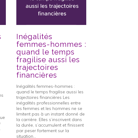
s
Inégalités
Les femme
femmes-hommes :
plus de 50 
quand le temps
coincées e
fragilise aussi les
emploi et r
trajectoires
Les femmes de plus 
financières
coincées entre emploi
Un article très intér
Inégalités femmes-hommes :
par de nombreux t
quand le temps fragilise aussi les
paru en octobre dan
ns
trajectoires financières Les
Monde » a mis en lu
inégalités professionnelles entre
« NER » – ni emploi ni
les femmes et les hommes ne se
dont les femmes sont,
limitent pas à un instant donné de
que
la carrière. Elles s’inscrivent dans
7 novembre 2025
e
la durée, s’accumulent et finissent
.
par peser fortement sur la
situation...