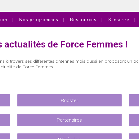
tion
Nos programmes
Ressources
S’inscrire
s actualités de Force Femmes !
tions à travers ses différentes antennes mais aussi en proposant u
l’actualité de Force Femmes.
Booster
Partenaires