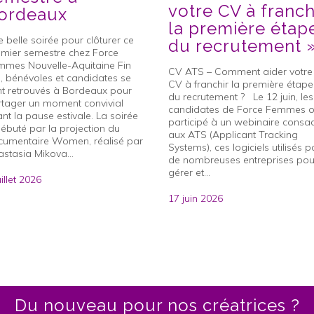
votre CV à franch
ordeaux
la première étap
 belle soirée pour clôturer ce
du recrutement 
emier semestre chez Force
mmes Nouvelle-Aquitaine Fin
CV ATS – Comment aider votre
n, bénévoles et candidates se
CV à franchir la première étape
t retrouvés à Bordeaux pour
du recrutement ? Le 12 juin, les
rtager un moment convivial
candidates de Force Femmes o
nt la pause estivale. La soirée
participé à un webinaire consa
ébuté par la projection du
aux ATS (Applicant Tracking
cumentaire Women, réalisé par
Systems), ces logiciels utilisés p
stasia Mikova...
de nombreuses entreprises pou
gérer et...
uillet 2026
17 juin 2026
Du nouveau pour nos créatrices ?