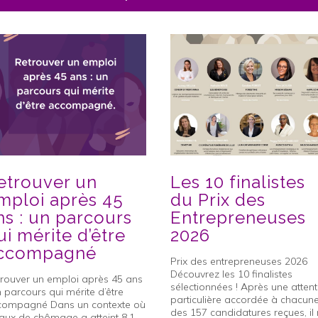
etrouver un
Les 10 finalistes
mploi après 45
du Prix des
ns : un parcours
Entrepreneuses
ui mérite d’être
2026
ccompagné
Prix des entrepreneuses 2026
Découvrez les 10 finalistes
rouver un emploi après 45 ans
sélectionnées ! Après une attent
n parcours qui mérite d’être
particulière accordée à chacun
compagné Dans un contexte où
des 157 candidatures reçues, il 
taux de chômage a atteint 8,1