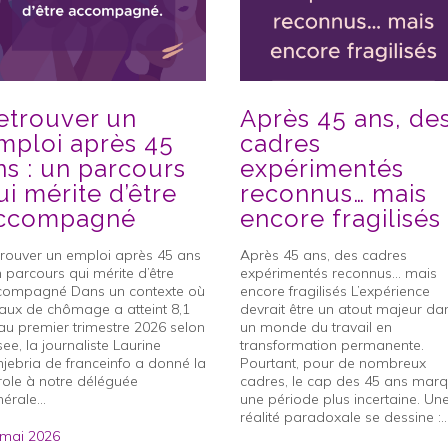
etrouver un
Après 45 ans, de
mploi après 45
cadres
ns : un parcours
expérimentés
ui mérite d’être
reconnus… mais
ccompagné
encore fragilisés
rouver un emploi après 45 ans
Après 45 ans, des cadres
n parcours qui mérite d’être
expérimentés reconnus… mais
compagné Dans un contexte où
encore fragilisés L’expérience
taux de chômage a atteint 8,1
devrait être un atout majeur da
u premier trimestre 2026 selon
un monde du travail en
nsee, la journaliste Laurine
transformation permanente.
jebria de franceinfo a donné la
Pourtant, pour de nombreux
ole à notre déléguée
cadres, le cap des 45 ans mar
érale...
une période plus incertaine. Un
réalité paradoxale se dessine :..
 mai 2026