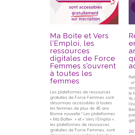
Ma Boite et Vers
R
l’Emploi, les
e
ressources
a
digitales de Force
q
Femmes s’ouvrent
a
à toutes les
Ret
femmes
: u
ac
Les plateformes de ressources
le 
gratuites de Force Femmes sont
% a
désormais accessibles à toutes
l’I
les femmes de plus de 45 ans
Ben
Bonne nouvelle ! Les plateformes
par
« Ma Boîte« » et « Vers l’Emploi »,
gén
les plateformes de ressources
gratuites de Force Femmes, sont
20