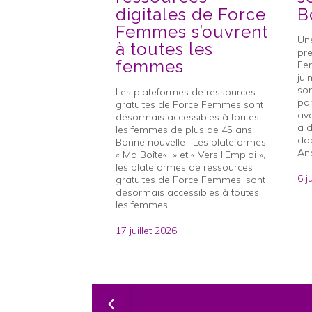
digitales de Force
B
Femmes s’ouvrent
Une
à toutes les
pr
femmes
Fe
jui
son
Les plateformes de ressources
pa
gratuites de Force Femmes sont
ava
désormais accessibles à toutes
a d
les femmes de plus de 45 ans
do
Bonne nouvelle ! Les plateformes
Ana
« Ma Boîte« » et « Vers l’Emploi »,
les plateformes de ressources
6 j
gratuites de Force Femmes, sont
désormais accessibles à toutes
les femmes...
17 juillet 2026