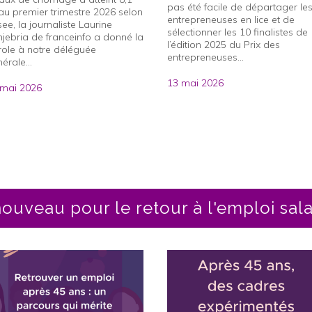
pas été facile de départager le
u premier trimestre 2026 selon
entrepreneuses en lice et de
nsee, la journaliste Laurine
sélectionner les 10 finalistes de
jebria de franceinfo a donné la
l’édition 2025 du Prix des
ole à notre déléguée
entrepreneuses...
érale...
13 mai 2026
 mai 2026
ouveau pour le retour à l'emploi sala