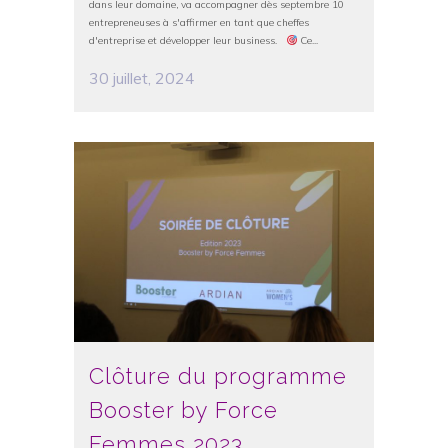
dans leur domaine, va accompagner dès septembre 10
entrepreneuses à s'affirmer en tant que cheffes
d'entreprise et développer leur business.
Ce...
30 juillet, 2024
Clôture du programme
Booster by Force
Femmes 2023