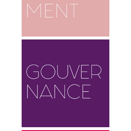
En savoir plus…
Sous l’impulsion d’un Conseil
d’Administration, Force Femmes
fonctionne avec des salariées qui
coordonnent au quotidien l’activité de
l’association.
En savoir plus…