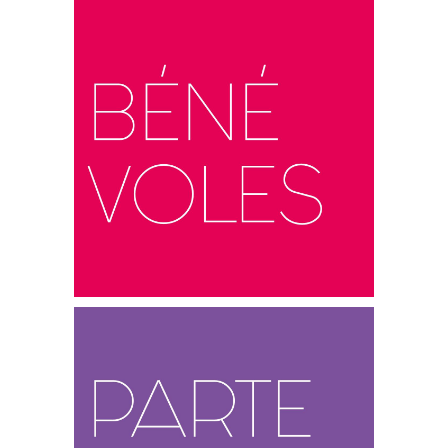
Le réseau de bénévoles recrutés selon
leurs compétences oeuvre chaque jour
à la mission que s’est fixée l’association.
En savoir plus…
De nombreuses entreprises et
institutionnels s’engagent aux côtés de