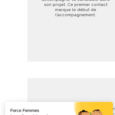
son projet. Ce premier contact
marque le début de
l’accompagnement.
Témoignages
ent généreusement mis en place par
Je vais donc de
ent pour tout ce qu'elle met en œuvre
l'association Fo