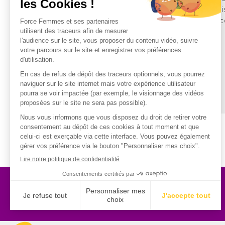
 que soient notre profil et notre projet.
afin que nous pui
 pour l'aide que vous m'avez apportée,
Aussi, vous conc
che. Merci encore à l'association et à
particulièrement
vous-même.
ée à Rennes
30 rue Baron - 75017 PARIS