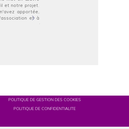
l et notre projet.
afin que nous puissions retrouver une ac
 m'avez apportée,
Aussi, vous concernant, je tiens à vo
'association et à
particulièrement en simulation d'entr
vous-même.
Michelle, 
POLITIQUE DE GESTION DES COOKIES
POLITIQUE DE CONFIDENTIALITE