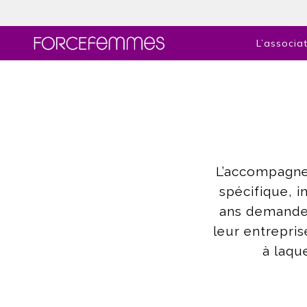
L’associa
L’accompagn
spécifique, 
ans demandeu
leur entrepr
à laqu