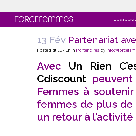
L’associa
13 Fév
Partenariat ave
Posted at 15:41h
in
Partenaires
by
info@forcefe
Avec
Un Rien C’e
Cdiscount
peuvent 
Femmes à soutenir
femmes de plus de 
un retour à l’activit