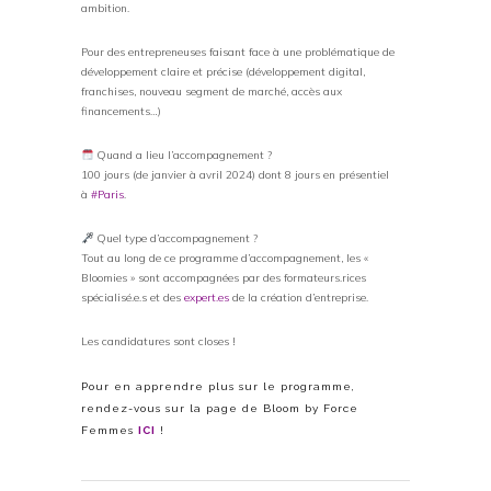
ambition.
Pour des entrepreneuses faisant face à une problématique de
développement claire et précise (développement digital,
franchises, nouveau segment de marché, accès aux
financements…)
Quand a lieu l’accompagnement ?
100 jours (de janvier à avril 2024) dont 8 jours en présentiel
à
#Paris
.
Quel type d’accompagnement ?
Tout au long de ce programme d’accompagnement, les «
Bloomies » sont accompagnées par des formateurs.rices
spécialisé.e.s et des
expert.es
de la création d’entreprise.
Les candidatures sont closes !
Pour en apprendre plus sur le programme,
rendez-vous sur la page de Bloom by Force
Femmes
ICI
!