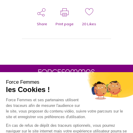
Share
Print page
20
Likes
30 rue Baron - 75017 PARIS