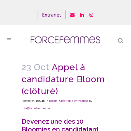
23 Oct
Appel à
candidature Bloom
(clôturé)
Posted at 15:04h
in
Bloom
,
Création d'entreprise
by
info@forcefemmes.com
Devenez une des 10
Bloomies en candidatant