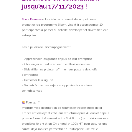
jusqu’au 17/11/2023 !
Force Femmes
a lancé le recrutement de la quatrième
promotion du programme Bloom, visant à accompagner 10
participantes à passer à l’échelle, développer et diversifier leur
entreprise.
Les 5 piliers de l’accompagnement :
– Appréhender les grands enjeux de leur entreprise
– Challenger et renforcer leur modèle économique
– S’identifier, se projeter, affirmer leur posture de cheffe
d’entreprise
– Renforcer leur agilité
– S’ouvrir à d’autres sujets et approfondir certaines
connaissances
Pour qui ?
Programme à destination de femmes entrepreneuses de la
France entière ayant créé leur structure après 40 ans et depuis
plus de 3 ans, idéalement entre 3 et 8 ans (ayant dépassé les «
premières fois ») et un CA annuel > 100k HT pour assurer une
santé déjà robuste permettant à l’entreprise une réelle