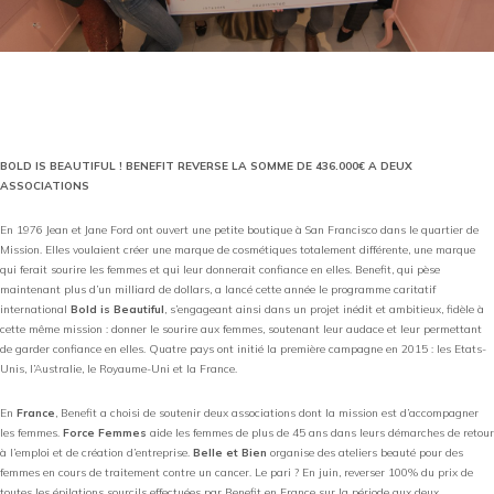
BOLD IS BEAUTIFUL
! BENEFIT REVERSE LA SOMME DE 436.000€ A DEUX
ASSOCIATIONS
En 1976 Jean et Jane Ford ont ouvert une petite boutique à San Francisco dans le quartier de
Mission. Elles voulaient créer une marque de cosmétiques totalement différente, une marque
qui ferait sourire les femmes et qui leur donnerait confiance en elles. Benefit, qui pèse
maintenant plus d’un milliard de dollars, a lancé cette année le programme caritatif
international
Bold is Beautiful
, s’engageant ainsi dans un projet inédit et ambitieux, fidèle à
cette même mission : donner le sourire aux femmes, soutenant leur audace et leur permettant
de garder confiance en elles. Quatre pays ont initié la première campagne en 2015 : les Etats-
Unis, l’Australie, le Royaume-Uni et la France.
En
France
, Benefit a choisi de soutenir deux associations dont la mission est d’accompagner
les femmes.
Force Femmes
aide les femmes de plus de 45 ans dans leurs démarches de retour
à l’emploi et de création d’entreprise.
Belle et Bien
organise des ateliers beauté pour des
femmes en cours de traitement contre un cancer. Le pari ? En juin, reverser 100% du prix de
toutes les épilations sourcils effectuées par Benefit en France sur la période aux deux