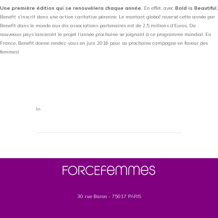
Une première édition qui se renouvèlera chaque année.
En effet, avec
Bold is Beautiful
,
Benefit s’inscrit dans une action caritative pérenne. Le montant global reversé cette année par
Benefit dans le monde aux dix associations partenaires est de 2,5 millions d’Euros. De
nouveaux pays lanceront le projet l’année prochaine se joignant à ce programme mondial. En
France, Benefit donne rendez-vous en juin 2016 pour sa prochaine campagne en faveur des
femmes!
30 rue Baron - 75017 PARIS