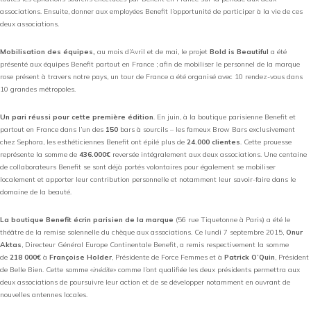
associations. Ensuite, donner aux employées Benefit l’opportunité de participer à la vie de ces
deux associations.
Mobilisation des équipes,
au mois d’Avril et de mai, le projet
Bold is Beautiful
a été
présenté aux équipes Benefit partout en France ; afin de mobiliser le personnel de la marque
rose présent à travers notre pays, un tour de France a été organisé avec 10 rendez-vous dans
10 grandes métropoles.
Un pari réussi pour cette première édition
. En juin, à la boutique parisienne Benefit et
partout en France dans l’un des
150
bars à sourcils – les fameux Brow Bars exclusivement
chez Sephora, les esthéticiennes Benefit ont épilé plus de
24.000 clientes
. Cette prouesse
représente la somme de
436.000€
reversée intégralement aux deux associations. Une centaine
de collaborateurs Benefit se sont déjà portés volontaires pour également se mobiliser
localement et apporter leur contribution personnelle et notamment leur savoir-faire dans le
domaine de la beauté.
La boutique Benefit écrin parisien de la marque
(56 rue Tiquetonne à Paris) a été le
théâtre de la remise solennelle du chèque aux associations. Ce lundi 7 septembre 2015,
Onur
Aktas
, Directeur Général Europe Continentale Benefit, a remis respectivement la somme
de
218 000€
à
Françoise Holder
, Présidente de Force Femmes et à
Patrick O’Quin
, Président
de Belle Bien. Cette somme «
inédite
» comme l’ont qualifiée les deux présidents permettra aux
deux associations de poursuivre leur action et de se développer notamment en ouvrant de
nouvelles antennes locales.