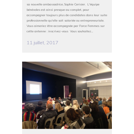
sa nouvelle ambassadrice, Sophie Cerisier. L'équipe
bénévoles est ainsi presque au complet, pour
accompagner toujours plus de candidates dans leur suite
professionnelle qu'elle soit salariée ou entrepreneuriale.
Vous aimeriez être accompagnée par Force Femmes sur
cette antenne : inscrivez-vous Vous souhaitez...
11 juillet, 2017