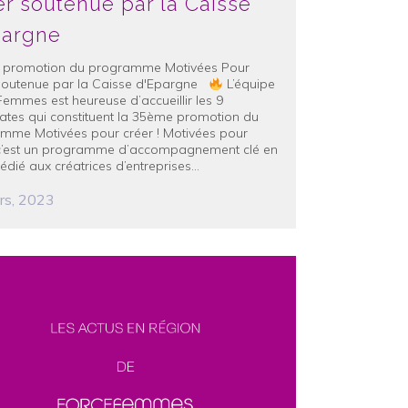
r soutenue par la Caisse
pargne
promotion du programme Motivées Pour
soutenue par la Caisse d'Epargne
L’équipe
Femmes est heureuse d’accueillir les 9
ates qui constituent la 35ème promotion du
mme Motivées pour créer ! Motivées pour
 c’est un programme d’accompagnement clé en
dié aux créatrices d’entreprises...
rs, 2023