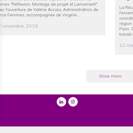
èmes "Réflexion, Montage de projet et Lancement",
La Réun
ec l'ouverture de Valérie Accary, Administratrice de
l'ense
rce Femmes, accompagnée de Virginie...
coordi
région
2 novembre, 2019
Paris. 
travail
12 ma
Show more