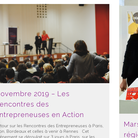
ovembre 2019 – Les
encontres des
ntrepreneuses en Action
Mar
tour sur les Rencontres des Entrepreneuses à Paris,
on, Bordeaux et celles à venir à Rennes Cet
rég
énement se déroulait sur 3 jours à Paris, sur les