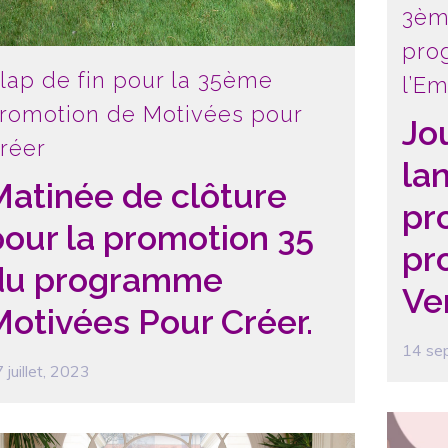
3èm
pro
lap de fin pour la 35ème
l’E
romotion de Motivées pour
Jo
réer
la
Matinée de clôture
pr
pour la promotion 35
pr
du programme
Ver
Motivées Pour Créer.
14 se
 juillet, 2023