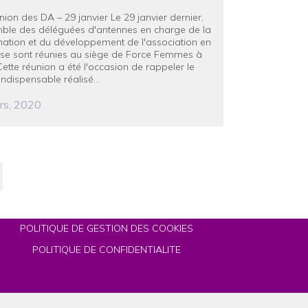
ion des DA – 29 janvier Le 29 janvier dernier,
mble des déléguées d'antennes en charge de la
nation et du développement de l'association en
 se sont réunies au siège de Force Femmes à
Cette réunion a été l'occasion de rappeler le
 indispensable réalisé...
rs, 2020
POLITIQUE DE GESTION DES COOKIES
POLITIQUE DE CONFIDENTIALITE