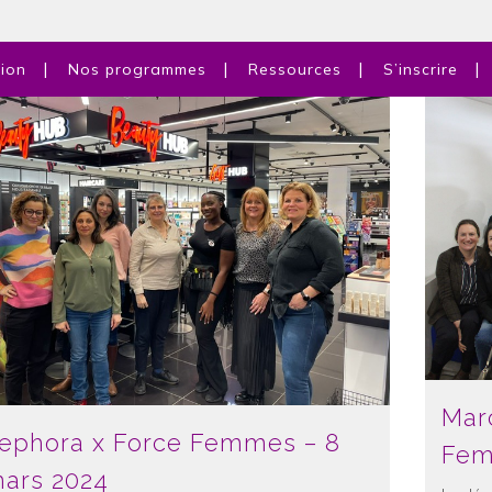
tion
Nos programmes
Ressources
S’inscrire
Mar
ephora x Force Femmes – 8
Fem
ars 2024