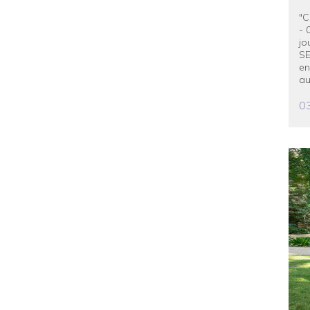
"C
- 
jo
SE
en
au
03