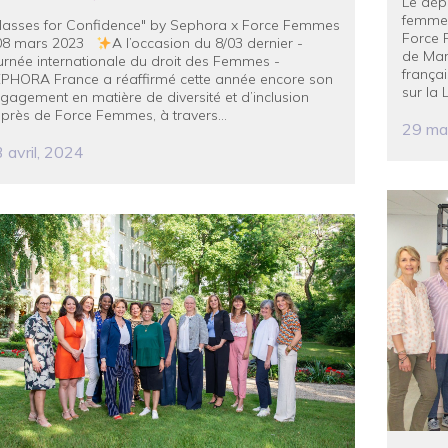
Le dépu
femme
lasses for Confidence" by Sephora x Force Femmes
Force F
08 mars 2023
A l’occasion du 8/03 dernier -
de Mar
urnée internationale du droit des Femmes -
françai
PHORA France a réaffirmé cette année encore son
sur la 
gagement en matière de diversité et d’inclusion
près de Force Femmes, à travers...
29 ma
 avril, 2024