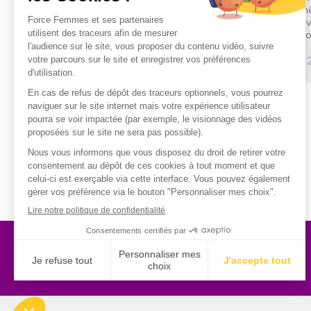
th
av
Fo
1
30 rue Baron - 75017 PARIS