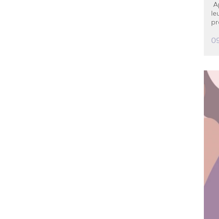
Ap
le
pr
0