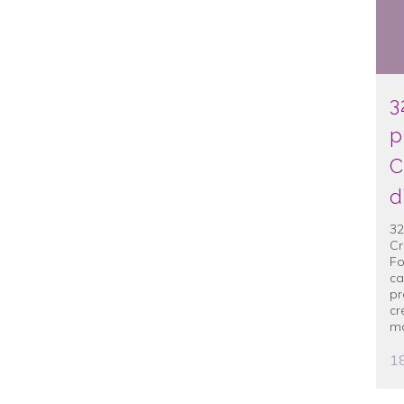
3
p
C
d
32
Cr
Fo
ca
pr
cr
ma
18