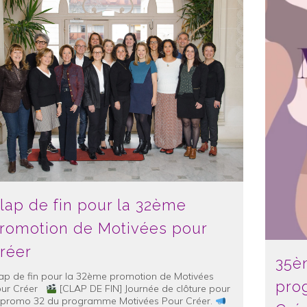
lap de fin pour la 32ème
romotion de Motivées pour
réer
35è
ap de fin pour la 32ème promotion de Motivées
pro
our Créer
[CLAP DE FIN] Journée de clôture pour
 promo 32 du programme Motivées Pour Créer.