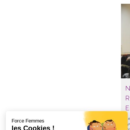
N
R
E
Re
Ly
év