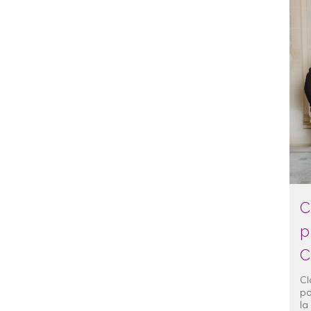
C
p
C
Cl
p
la