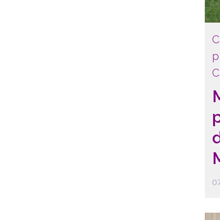
C
p
C
07