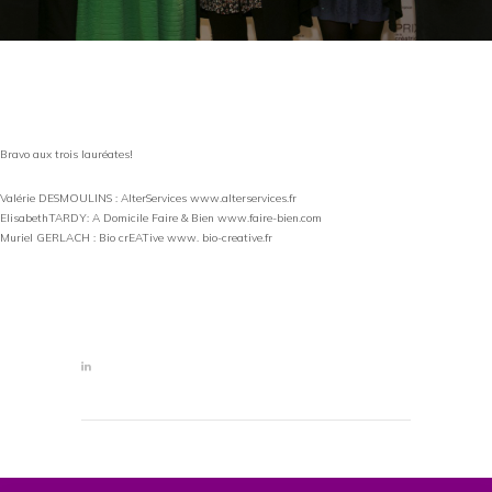
Bravo aux trois lauréates!
Valérie DESMOULINS : AlterServices www.alterservices.fr
ElisabethTARDY: A Domicile Faire & Bien www.faire-bien.com
Muriel GERLACH : Bio crEATive www. bio-creative.fr