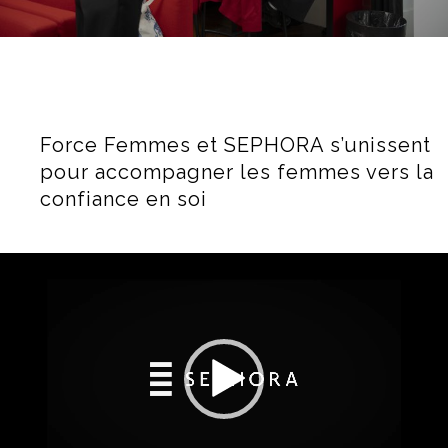
Force Femmes et SEPHORA s’unissent
pour accompagner les femmes vers la
confiance en soi
Lecteur
vidéo