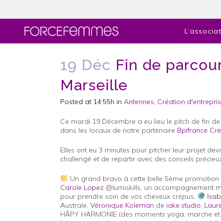
L’associa
19 Déc
Fin de parcour
Marseille
Posted at 14:55h
in
Antennes
,
Création d'entrepri
Ce mardi 19 Décembre a eu lieu le pitch de fin de
dans les locaux de notre partenaire
Bpifrance Cr
Elles ont eu 3 minutes pour pitcher leur projet dev
challengé et de repartir avec des conseils précieux
Un grand bravo à cette belle 5ème promotion qu
Carole Lopez
@lumiskills, un accompagnement ma
pour prendre soin de vos cheveux crépus,
Isab
Australe,
Véronique Koleman
de
iake.studio
,
Laur
HÂPY HARMONIE (des moments yoga, marche et 