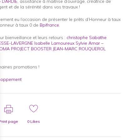
ie DARDIE
, assistance à maitrise d’ouvrage, créatrice de
nt et de la sérénité dans vos travaux !
ement eu l’occasion de présenter le prêts d’Honneur à taux
onneur à taux 0 de
Bpifrance
.
 bienveillance et leurs retours :
christophe Sabathe
LESSE-LAVERGNE
Isabelle Lamoureux
Sylvie Amar –
OMA PROJECT BOOSTER
JEAN-MARC ROUQUEROL
haines promotions !
loppement
Print page
0
Likes