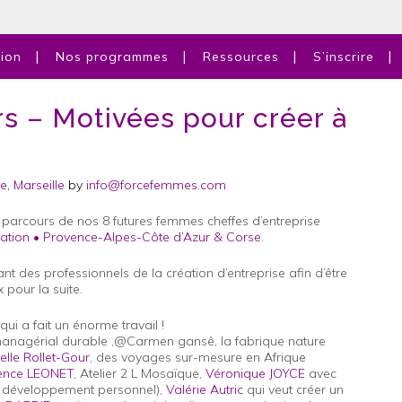
tion
Nos programmes
Ressources
S’inscrire
s – Motivées pour créer à
se
,
Marseille
by
info@forcefemmes.com
 parcours de nos 8 futures femmes cheffes d’entreprise
éation • Provence-Alpes-Côte d’Azur & Corse
.
ant des professionnels de la création d’entreprise afin d’être
 pour la suite.
i a fait un énorme travail !
nagérial durable ,@Carmen gansê, la fabrique nature
elle Rollet-Gour
, des voyages sur-mesure en Afrique
ence LEONET
, Atelier 2 L Mosaïque,
Véronique JOYCE
avec
développement personnel),
Valérie Autric
qui veut créer un