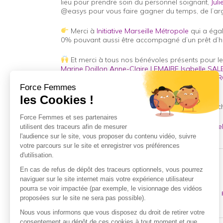
lieu pour prendre soin du personnel soignant,
Jul
@easys pour vous faire gagner du temps, de l’arge
Merci à
Initiative Marseille Métropole
qui a égal
0% pouvant aussi être accompagné d’un prêt d’h
Et merci à tous nos bénévoles présents pour leur
Marine Doillon
Anne-Claire LEMAIRE
Isabelle SA
Gauthier
Marine CROUAN
Christele Durand
AR
Christophe ROUX
RDV en 2024 pour assister aux pitchs des proc
#
entreprendreauféminin
#
femme
#
création
#
déve
Share