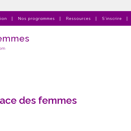
tion
Nos programmes
Ressources
S’inscrire
femmes
com
dace des femmes