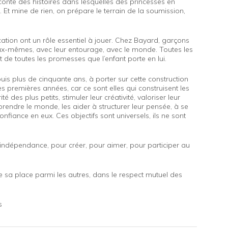
raconte des histoires dans lesquelles des princesses en
Et mine de rien, on prépare le terrain de la soumission,
cation ont un rôle essentiel à jouer. Chez Bayard, garçons
 eux-mêmes, avec leur entourage, avec le monde. Toutes les
t de toutes les promesses que l’enfant porte en lui.
is plus de cinquante ans, à porter sur cette construction
tes premières années, car ce sont elles qui construisent les
rité des plus petits, stimuler leur créativité, valoriser leur
endre le monde, les aider à structurer leur pensée, à se
nfiance en eux. Ces objectifs sont universels, ils ne sont
on indépendance, pour créer, pour aimer, pour participer au
e sa place parmi les autres, dans le respect mutuel des
s