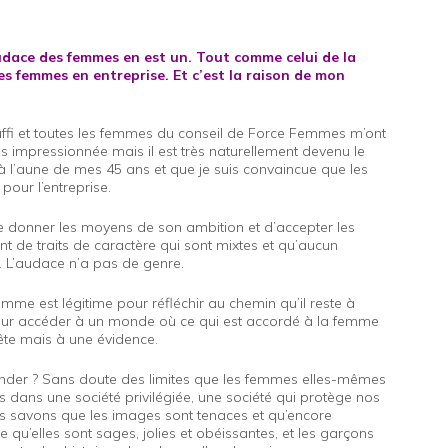
’audace des femmes en est un. Tout comme celui de la
es femmes en entreprise. Et c’est la raison de mon
fi et toutes les femmes du conseil de Force Femmes m’ont
ès impressionnée mais il est très naturellement devenu le
 l’aune de mes 45 ans et que je suis convaincue que les
our l’entreprise.
e se donner les moyens de son ambition et d’accepter les
t de traits de caractère qui sont mixtes et qu’aucun
. L’audace n’a pas de genre.
me est légitime pour réfléchir au chemin qu’il reste à
 pour accéder à un monde où ce qui est accordé à la femme
ête mais à une évidence.
mander ? Sans doute des limites que les femmes elles-mêmes
ns dans une société privilégiée, une société qui protège nos
us savons que les images sont tenaces et qu’encore
ce qu’elles sont sages, jolies et obéissantes, et les garçons