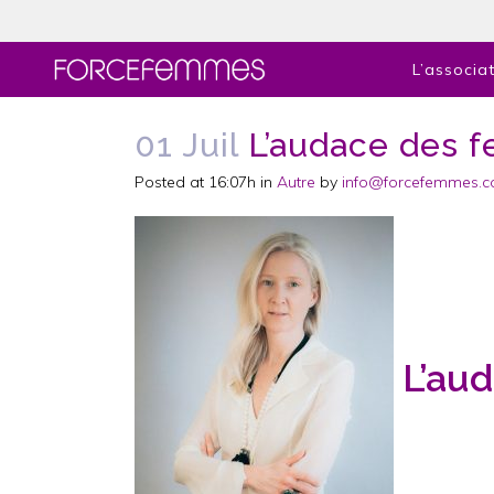
L’associa
01 Juil
L’audace des 
Posted at 16:07h
in
Autre
by
info@forcefemmes.
L’au