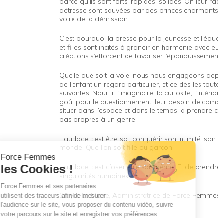
parce qu’ils sont forts, rapides, solides. On leur 
détresse sont sauvées par des princes charmants. 
voire de la démission.
C’est pourquoi la presse pour la jeunesse et l’édu
et filles sont incités à grandir en harmonie avec
créations s’efforcent de favoriser l’épanouissemen
Quelle que soit la voie, nous nous engageons depu
de l’enfant un regard particulier, et ce dès les tou
suivantes. Nourrir l’imaginaire, la curiosité, l’intério
goût pour le questionnement, leur besoin de compr
situer dans l’espace et dans le temps, à prendre co
pas propres à un genre.
L’audace c’est être soi, conquérir son intimité, s
monde. Que l’on soit fille ou garçon.
L’audace c’est d’oser être soi-même. Et de prendr
singularités humaines.
Sibylle Le Maire, Administratrice de Force Femme