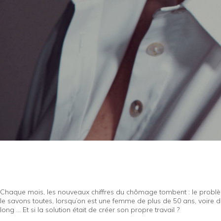
Chaque mois, les nouveaux chiffres du chômage tombent : le problème
le savons toutes, lorsqu’on est une femme de plus de 50 ans, voire d
long … Et si la solution était de créer son propre travail ?