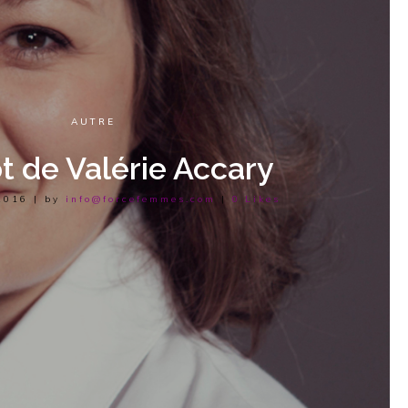
AUTRE
t de Valérie Accary
 2016
|
by
info@forcefemmes.com
|
0
Likes