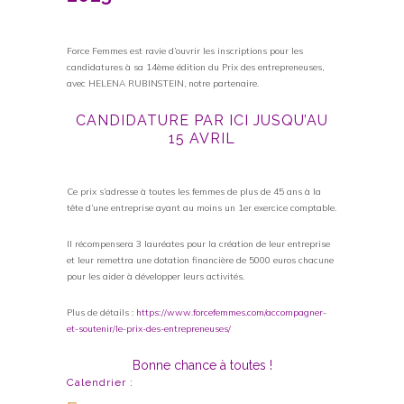
Force Femmes est ravie d’ouvrir les inscriptions pour les
candidatures à sa 14ème édition du Prix des entrepreneuses,
avec HELENA RUBINSTEIN, notre partenaire.
CANDIDATURE PAR ICI JUSQU’AU
15 AVRIL
Ce prix s’adresse à toutes les femmes de plus de 45 ans à la
tête d’une entreprise ayant au moins un 1er exercice comptable.
Il récompensera 3 lauréates pour la création de leur entreprise
et leur remettra une dotation financière de 5000 euros chacune
pour les aider à développer leurs activités.
Plus de détails :
https://www.forcefemmes.com/accompagner-
et-soutenir/le-prix-des-entrepreneuses/
Bonne chance à toutes !
Calendrier :