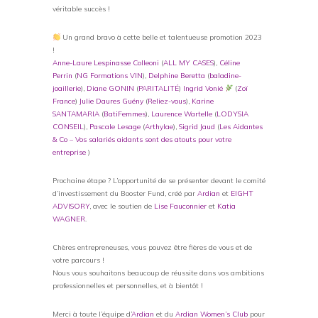
véritable succès !
Un grand bravo à cette belle et talentueuse promotion 2023
!
Anne-Laure Lespinasse Colleoni
(
ALL MY CASES
),
Céline
Perrin
(
NG Formations VIN
),
Delphine Beretta
(
baladine-
joaillerie
),
Diane GONIN
(
PARITALITÉ
)
Ingrid Vonié
(
Zoï
France
)
Julie Daures Guény
(
Reliez-vous
),
Karine
SANTAMARIA
(
BatiFemmes
),
Laurence Wartelle
(
LODYSIA
CONSEIL
),
Pascale Lesage
(
Arthylae
),
Sigrid Jaud
(
Les Aidantes
& Co – Vos salariés aidants sont des atouts pour votre
entreprise
)
Prochaine étape ? L’opportunité de se présenter devant le comité
d’investissement du Booster Fund, créé par
Ardian
et
EIGHT
ADVISORY
, avec le soutien de
Lise Fauconnier
et
Katia
WAGNER
.
Chères entrepreneuses, vous pouvez être fières de vous et de
votre parcours !
Nous vous souhaitons beaucoup de réussite dans vos ambitions
professionnelles et personnelles, et à bientôt !
Merci à toute l’équipe d’
Ardian
et du
Ardian Women’s Club
pour