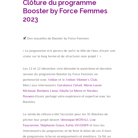
Clôture du programme
Booster by Force Femmes
2023
Des nouvelles de Booster by Force Femmes
« Le programme m’a permis de sortir la tête de l’eau, d’avoir une
vision sur le long terme et de structurer mon projet ! »
Les 11 et 12 décembre s’est déroulée la quatrième et dernière
session du programme Booster by Force Femmes, en
partenariat avec
Ardian
et le
Ardian Women’s Club
.
Merci aux intervenants
Constance Calvet
,
Marie-Laure
Michaud
,
Barbara Liano
,
Sibylle Le Maire
et
Nicolas
Rossero
d’avoir partagé votre expérience et expertise avec les
Boosties.
La soirée de clôture a été l’occasion pour les 10 Boosties de
pitcher leur projet devant
Véronique MORALI
,
Lise
Fauconnier
,
Stéphanie Grace
,
Katia WAGNER
et tous les
intervenants du programme, et de faire le bilan de ces 4 mois
de programme riche en enseignements et émotions. Ce fût un