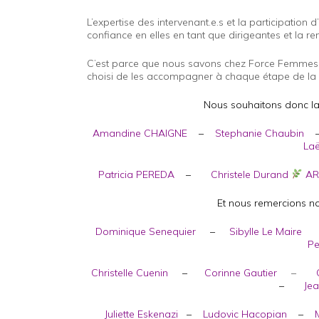
L’expertise des intervenant.e.s et la participation d’
confiance en elles en tant que dirigeantes et la r
C’est parce que nous savons chez Force Femmes 
choisi de les accompagner à chaque étape de la vi
Nous souhaitons donc la
Amandine CHAIGNE
–
Stephanie Chaubin
Laë
Patricia PEREDA
–
Christele Durand
AR
Et nous remercions no
Dominique Senequier
–
Sibylle Le Maire
Pe
Christelle Cuenin
–
Corinne Gautier
–
–
Je
Juliette Eskenazi
–
Ludovic Hacopian
–