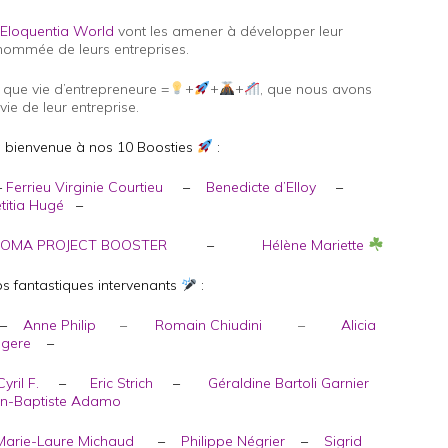
Eloquentia World
vont les amener à développer leur
enommée de leurs entreprises.
que vie d’entrepreneure =
+
+
+
, que nous avons
e de leur entreprise.
 bienvenue à nos 10 Boosties
:
–
Ferrieu
Virginie Courtieu
–
Benedicte d’Elloy
–
titia Hugé
–
OMA PROJECT BOOSTER
–
Hélène Mariette
s fantastiques intervenants
:
–
Anne Philip
–
Romain Chiudini
–
Alicia
gere
–
Cyril F.
–
Eric Strich
–
Géraldine Bartoli Garnier
an-Baptiste Adamo
Marie-Laure Michaud
–
Philippe Négrier
–
Sigrid