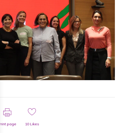
rint page
10
Likes