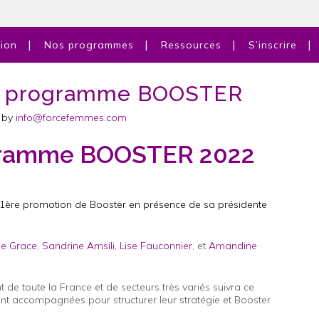
tion
Nos programmes
Ressources
S’inscrire
 programme BOOSTER
by
info@forcefemmes.com
gramme BOOSTER 2022
1ère
promotion de Booster en présence de sa présidente
ie Grace
,
Sandrine Amsili
,
Lise Fauconnier
, et
Amandine
de toute la France et de secteurs très variés suivra ce
ront accompagnées pour structurer leur stratégie et Booster