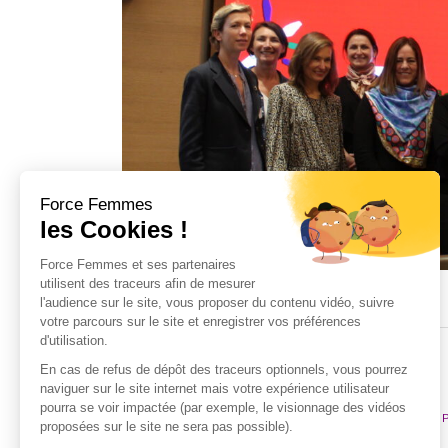
Share
P